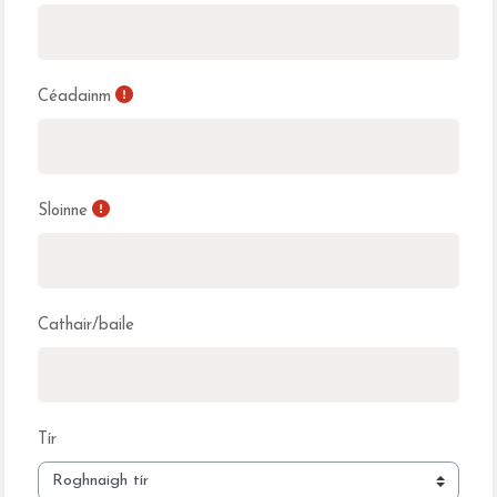
Céadainm
Sloinne
Cathair/baile
Tír