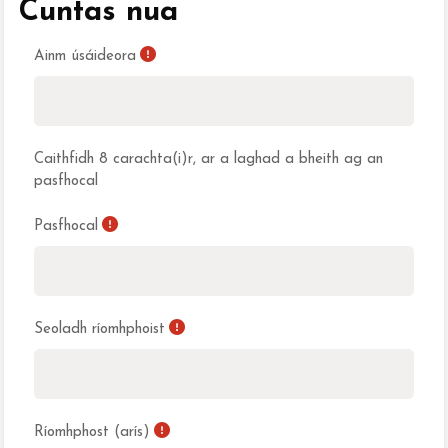
Cuntas nua
Ainm úsáideora
Caithfidh 8 carachta(i)r, ar a laghad a bheith ag an
pasfhocal
Pasfhocal
Seoladh ríomhphoist
Ríomhphost (arís)