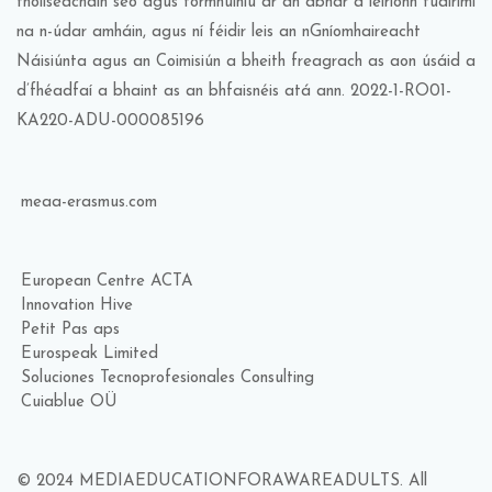
fhoilseacháin seo agus formhuiniú ar an ábhar a léiríonn tuairimí
na n-údar amháin, agus ní féidir leis an nGníomhaireacht
Náisiúnta agus an Coimisiún a bheith freagrach as aon úsáid a
d’fhéadfaí a bhaint as an bhfaisnéis atá ann. 2022-1-RO01-
KA220-ADU-000085196
meaa-erasmus.com
European Centre ACTA
Innovation Hive
Petit Pas aps
Eurospeak Limited
Soluciones Tecnoprofesionales Consulting
Cuiablue OÜ
© 2024 MEDIAEDUCATIONFORAWAREADULTS. All